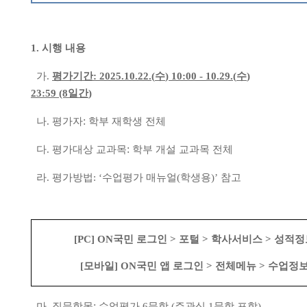
1.
시행 내용
가
.
평가기간
: 2025.10.22.(
수
) 10:00 - 10.29.(
수
)
23:59 (8
일간
)
:
나
.
평가자
학부 재학생 전체
:
다
.
평가대상 교과목
학부 개설 교과목 전체
라
.
평가방법
: ‘
수업평가 매뉴얼
(
학생용
)’
참고
[PC] ON
국민 로그인
>
포털
>
학사서비스
>
성적정
[
모바일
] ON
국민 앱 로그인
>
전체메뉴
>
수업정
:
마
.
질문항목
수업평가
6
문항
(
주관식
1
문항 포함
)