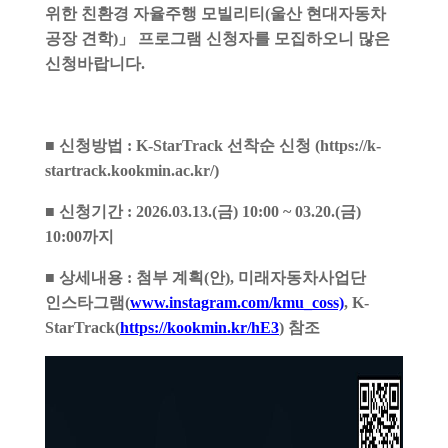
위한 친환경 자율주행 모빌리티
(
울산 현대자동차
공장 견학
)
」
프로그램 신청자를 모집하오니 많은
신청바랍니다
.
■
신청방법
: K-StarTrack
선착순 신청
(https://k-
startrack.kookmin.ac.kr/)
■
신청기간
: 2026.03.13.(
금
) 10:00 ~ 03.20.(
금
)
10:00
까지
■
상세내용
: 첨부 계획
(
안
),
미래자동차사업단
인스타그램
(
www.instagram.com/kmu_coss)
, K-
StarTrack(
https://kookmin.kr/hE3
)
참조