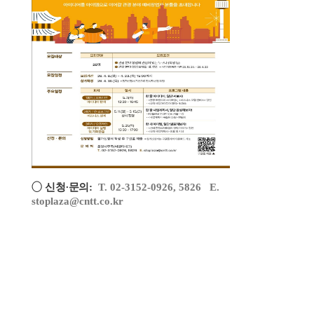
◯︎ 신청
∙︎
문의:
T. 02-3152-0926, 5826 E.
stoplaza@cntt.co.kr