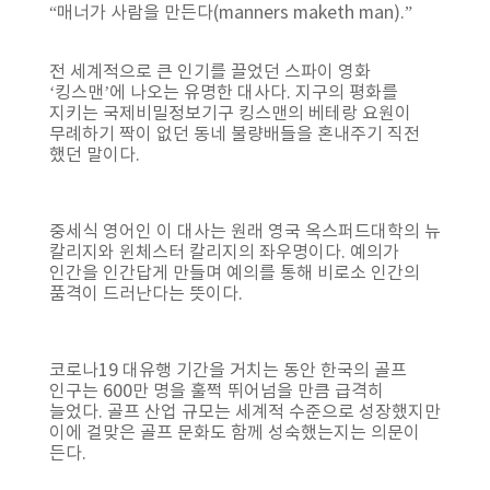
“매너가 사람을 만든다(manners maketh man).”
전 세계적으로 큰 인기를 끌었던 스파이 영화
‘킹스맨’에 나오는 유명한 대사다. 지구의 평화를
지키는 국제비밀정보기구 킹스맨의 베테랑 요원이
무례하기 짝이 없던 동네 불량배들을 혼내주기 직전
했던 말이다.
중세식 영어인 이 대사는 원래 영국 옥스퍼드대학의 뉴
칼리지와 윈체스터 칼리지의 좌우명이다. 예의가
인간을 인간답게 만들며 예의를 통해 비로소 인간의
품격이 드러난다는 뜻이다.
코로나19 대유행 기간을 거치는 동안 한국의 골프
인구는 600만 명을 훌쩍 뛰어넘을 만큼 급격히
늘었다. 골프 산업 규모는 세계적 수준으로 성장했지만
이에 걸맞은 골프 문화도 함께 성숙했는지는 의문이
든다.