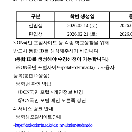
구분
학번 생성일
신입생
2026.02.14.(토)
2026.
편입생
2026.02.21.(토)
2026.
3. ON
국민 포털사이트 등 각종 학교생활을 위해
반드시 통합 ID를 생성해주시기 바랍니다
.
(
통합 ID를 생성해야 수강신청이 가능합니다
.)
※
ON
국민 포털사이트
(portal.kookmin.ac.kr)
→
사용자
등록
(
통합
ID
생성
)
※
학번 확인 방법
①
ON
국민 포털
>
개인정보 변경
②
ON
국민 포털 메인 오른쪽 상단
4. 서비스 링크 안내
※ 학생 포털사이트 안내
-
https://kist.kookmin.ac.kr/kist_new/onkm/student.do