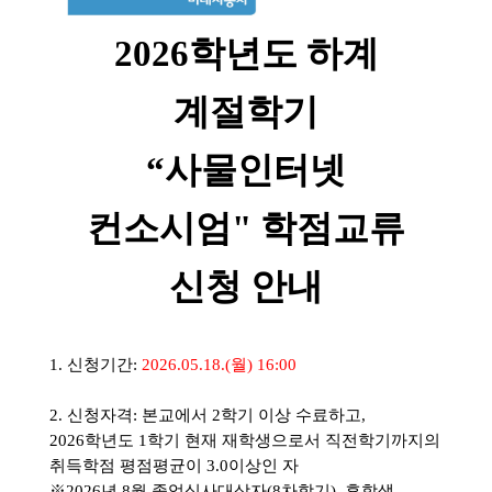
2026
학년도 하계
계절학기
“
사물인터넷
컨소시엄
"
학점교류
신청 안내
1.
신청기간:
2026.05.18.(월) 16:00
2.
신청자격
:
본교에서
2
학기 이상 수료하고
,
2026
학년도
1
학기 현재 재학생으로서 직전학기까지의
취득학점 평점평균이 3.0
이상인 자
※
2026
년 8
월 졸업심사대상자(8차학기)
,
휴학생