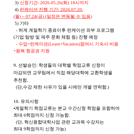
3)
신청기간: 2026.05.26(화) 18시까지
4)
런케이션 진행
기간
: 2026.07.20.
(월
) ~ 07.24(금
) (일정은 변동될 수 있음)
5) 기타
- 하계
계절학기 종료이후 런케이션 외부 프로그램
(기업 탐방 및 제주 문화 체험 등) 진행 예정
-
수업
+
런케이션
(Learn+Vacation)
참여시 기숙사 비용
+왕복 항공권 지원
9
.
선발승인
:
학생들의 대학별 학점교류 신청이
마감되면 교무팀에서 직접 해당대학에 교환학생을
추천함
.
(
단
,
수강 제한 사유가 있을 시에만 개별 연락함
.)
10
.
유의사항
⦁
계절학기 학점교류는 본교 수간신청 학점을 포함하여
최대
6
학점까지 신청 가능함
.
(
단
,
혁신융합대학사업 관련 교과목 수강자는
최대
9
학점까지 신청 가능
)