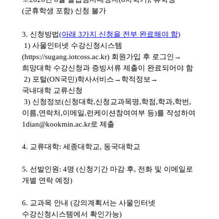
(
군휴학생 포함
)
신청 불가
3.
신청방법
(아래 3가지 신청을 전부 완료해야 함)
1)
사물인터넷 수강신청시스템
(
https://sugang.iotcoss.ac.kr
)
회원가입 후 로그인
→
희망대학 수강신청과 증빙서류 제출이 완료되어야 함
2)
포털
(ON
국민
)
학사서비스
→
학적정보
→
국내대학
교류신청
3) 신청정보(신청대학,신청교과목명,학점,학과,학번,
이름,연락처,이메일,런케이션참여여부 등)를 작성하여
1dian@kookmin.ac.kr로 제출
4.
교류대학:
세종대학교
,
동국대학교
5.
선발인원
: 4
명
(신청기간 마감 후,
전화 및
이메일로
개별 연락 예정
)
6. 교과목
안내 (강의계획서는 사물인터넷
수강신청시스템에서 확인가능)