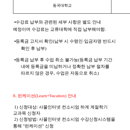
동국대학교
⦁
수강료 납부와 관련된 세부 사항은 별도 안내
예정이며 수강료는
교류대학에 직접 납부해야함
.
⦁
등록금 고지서 확인
(
납부 시 수령인
·
입금자명 반드시
확인 후 납부
)
⦁
등록금 납부 후 수업 취소 불가능(
등록금 납부 기간
내에 등록금을 미납하거나 정확한 납부 절차를
따르지 않은 경우
,
수업은 자동으로 취소)
8. 런케이션
(Learn+Vacation) 안내
1)
신청대상: 사물인터넷 컨소시엄 하계 계절학기
교과목 신청자
2) 신청방법: 사물인터넷 컨소시엄 수강신청시스템을
통해 "런케이션" 신청