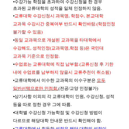
⦁
수강가능 학점을 초과하여 수강신청을 한 경우
초과된 교류대학의 성적을 일체 인정하지 않음
.
⦁
교류대학 수강신청시 과목명
,
학점수, 본교대학
교과목 수강시간 중복여부 반드시 확인바람
.(
학점인정
불가할 수 있음
)
⦁
동일 교과목으로 개설된 교과목을 타대학에서
수강해도, 성적인정(교과목명,학점 등)은 국민대
교과목 기준으로 인정함.
⦁
수업료는 교류대학에 직접 납부함.(교류신청 후 기한
내에 수업료를 납부하지 않을시 교류추천이 취소됨)
⦁교류대학에서 이수한 교과목의 이수구분은
모두
일반선택으로만 인정함.
(전공/교양 인정불가)
⦁
상기사항 이외의 각 교류대학이 인원
,
수강신청
,
성적
등을 따로 정한 경우 그에 따름
.
⦁
대학별 수강신청 가능학점 및 수강신청 방법이
다르므로 해당대학 안내문 반드시 확인해야 함
.
⦁
교류대학에서 취득한 성적은 해당 대학의 성적이