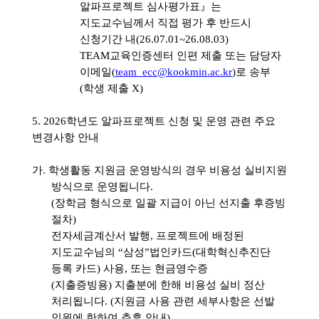
알파프로젝트 심사평가표
』
는
지도교수님께서 직접 평가 후 반드시
신청기간 내
(26.07.01~26.08.03)
TEAM
교육인증센터 인편 제출 또는 담당자
이메일
(
team_ecc@kookmin.ac.kr
)
로 송부
(
학생 제출
X)
5. 2026
학년도 알파프로젝트 신청 및 운영 관련 주요
변경사항 안내
가
.
학생활동 지원금 운영방식의 경우 비용성 실비지원
방식으로 운영됩니다
.
(
장학금 형식으로 일괄 지급이 아닌 선지출 후증빙
절차
)
전자세금계산서 발행
,
프로젝트에 배정된
지도교수님의
“
삼성
”
법인카드
(
대학혁신추진단
등록 카드
)
사용
,
또는 현금영수증
(
지출증빙용
)
지출분에 한해 비용성 실비 정산
처리됩니다
. (
지원금 사용 관련 세부사항은 선발
인원에 한하여 추후 안내
)