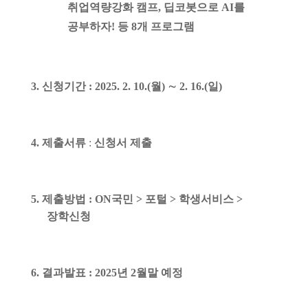
취업역량강화 캠프
,
딥코봇으로
AI
를
공부하자
!
등
8
개 프로그램
3.
신청기간
: 2025. 2. 10.(
월
)
∼
2. 16.(
일
)
4.
제출서류
:
신청서 제출
5.
제출방법
: ON
국민
>
포털
>
학생서비스
>
장학신청
6.
결과발표
: 2025
년
2
월말 예정