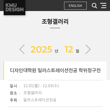
ENGLISH
조형갤러리
2025
12
년
월
디자인대학원 일러스트레이션전공 학위청구전
일시
12.01(월) - 12.03(수)
장소
조형갤러리
주최
일러스트레이션전공