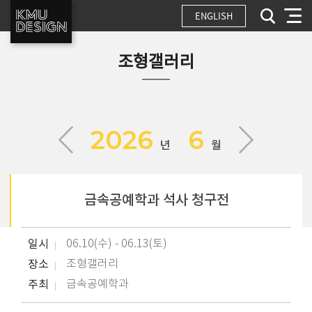
ENGLISH
조형갤러리
2026
6
년
월
금속공예학과 석사 청구전
일시
06.10(수) - 06.13(토)
장소
조형갤러리
주최
금속공예학과