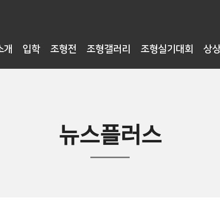
소개
입학
조형전
조형갤러리
조형실기대회
상
뉴스플러스