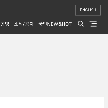
ENGLISH
상공방
소식/공지
국민NEW&HOT