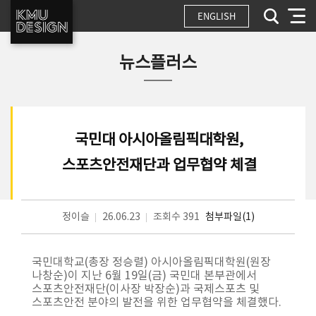
ENGLISH
뉴스플러스
국민대 아시아올림픽대학원,
스포츠안전재단과 업무협약 체결
정이슬
26.06.23
조회수 391
첨부파일(1)
국민대학교(총장 정승렬) 아시아올림픽대학원(원장
나창순)이 지난 6월 19일(금) 국민대 본부관에서
스포츠안전재단(이사장 박장순)과 국제스포츠 및
스포츠안전 분야의 발전을 위한 업무협약을 체결했다.