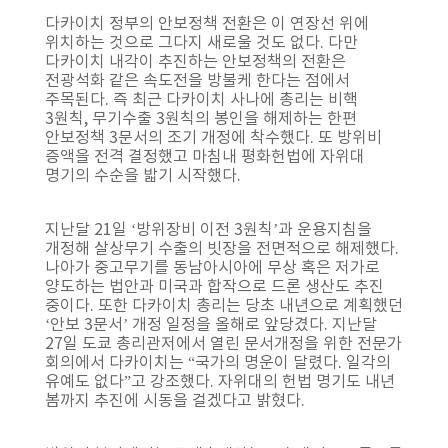
다카이치 정부의 안보정책 전환은 이 연장선 위에
위치하는 것으로 그다지 새로울 것도 없다. 다만
다카이치 내각이 추진하는 안보정책의 전환은
전광석화 같은 속도전을 방불케 한다는 점에서
주목된다. 즉 최근 다카이치 사나에 총리는 비핵
3원칙, 무기수출 3원칙의 봉인을 해제하는 한편
안보정책 3문서의 조기 개정에 착수했다. 또 방위비
증액을 전격 결정했고 마침내 평화헌법에 자위대
명기의 수순을 밟기 시작했다.
지난달 21일 ‘방위장비 이전 3원칙’과 운용지침을
개정해 살상무기 수출의 빗장을 전면적으로 해제했다.
나아가 중고무기를 동남아시아에 무상 혹은 저가로
양도하는 법안과 미국과 합작으로 드론 생산도 추진
중이다. 또한 다카이치 총리는 당초 내년으로 계획했던
‘안보 3문서’ 개정 일정을 올해로 앞당겼다. 지난달
27일 도쿄 총리관저에서 열린 문서개정을 위한 전문가
회의에서 다카이치는 “국가의 명운이 달렸다. 일각의
유예도 없다”고 강조했다. 자위대의 헌법 명기도 내년
봄까지 추진에 시동을 걸겠다고 밝혔다.