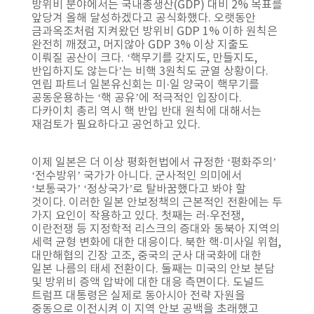
방위비 분야에서는 국내총생산(GDP) 대비 2% 목표를
앞당겨 올해 달성하겠다고 공식화했다. 오랫동안
금과옥조처럼 지켜왔던 방위비 GDP 1% 이하 원칙은
완전히 깨졌고, 머지않아 GDP 3% 이상 지출도
이뤄질 공산이 크다. ‘핵무기를 갖지도, 만들지도,
반입하지도 않는다’는 비핵 3원칙도 균열 상황이다.
연립 파트너 일본유신회는 미·일 양국이 핵무기를
공동운용하는 ‘핵 공유’에 적극적인 입장이다.
다카이치 총리 역시 핵 반입 반대 원칙에 대해서는
재검토가 필요하다고 공언하고 있다.
이제 일본은 더 이상 평화헌법에서 규정한 ‘평화주의’
‘전수방위’ 국가가 아니다. 군사적인 의미에서
‘보통국가’ ‘정상국가’로 탈바꿈했다고 봐야 할
것이다. 이러한 일본 안보정책의 근본적인 전환에는 두
가지 요인이 작용하고 있다. 첫째는 러·우전쟁,
이란전쟁 등 지정학적 리스크의 증대와 동북아 지역의
세력 균형 변화에 대한 대응이다. 북한 핵·미사일 위협,
대만해협의 긴장 고조, 중국의 군사 대국화에 대한
일본 나름의 태세 전환이다. 둘째는 미국의 안보 분담
및 방위비 증액 압박에 대한 대응 측면이다. 도널드
트럼프 대통령은 실제로 동아시아 전략 자원을
중동으로 이전시켜 이 지역 안보 공백을 초래했고