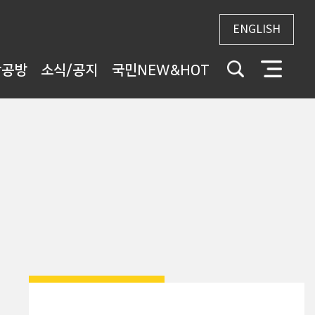
ENGLISH
상공방
소식/공지
국민NEW&HOT