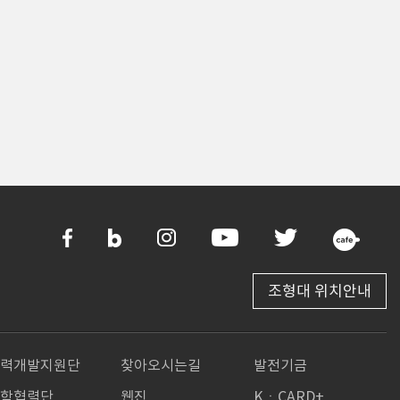
조형대 위치안내
경력개발지원단
찾아오시는길
발전기금
산학협력단
웹진
KㆍCARD+