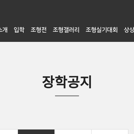
소개
입학
조형전
조형갤러리
조형실기대회
상
장학공지