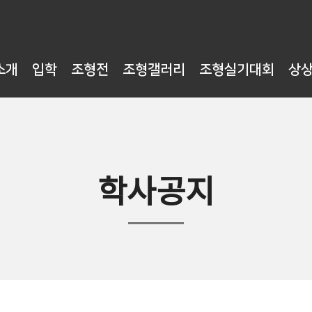
소개
입학
조형전
조형갤러리
조형실기대회
상
학사공지