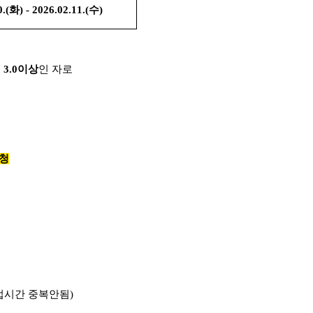
0
.(화) - 2026
.02.11
.(수)
 3
.0
이상
인 자로
신청
업시간 중복안됨)