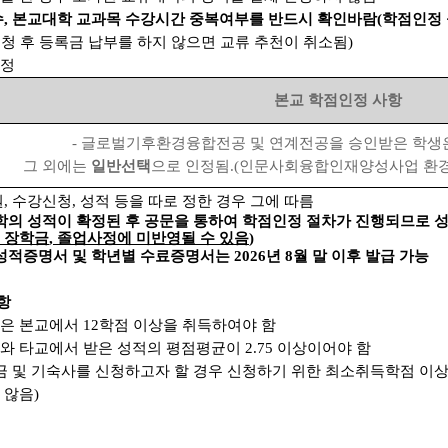
수
,
본교대학 교과목 수강시간 중복여부를 반드시 확인바람
(
학점인정 
청 후 등록금 납부를 하지 않으면 교류 추천이 취소됨
)
인정
본교 학점인정 사항
- 글로벌기후환경융합전공 및 연계전공
을 승인받은 학생
그 외에는
일반선택
으로 인정됨.
(
인문사회융합인재양성사업 환경
원,
수강신청, 성적 등을 따로 정한 경우 그에 따름
학의 성적이 확정된 후 공문을 통하여 학점인정 절차가 진행되므로 
 장학금
,
졸업사정에 미반영될 수 있음
)
 성적증명서 및 학년별 수료증명서는
2026
년 8월 말 이후 발급 가능
항
생은 본교에서
12
학점 이상을 취득하여야 함
와 타교에서 받은 성적의 평점평균이
2.75
이상이어야 함
금 및 기숙사를 신청하고자 할 경우
신청하기 위한 최소취득학점 이상
 않음)