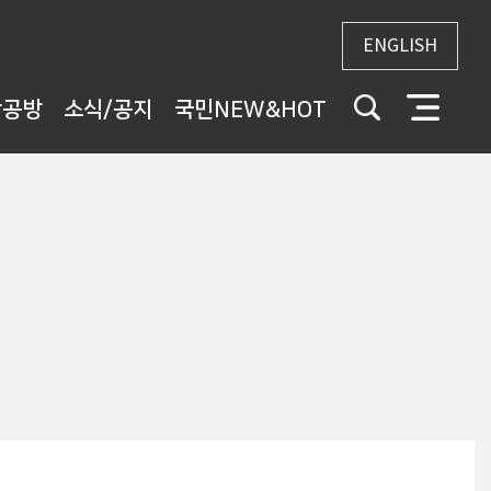
ENGLISH
상공방
소식/공지
국민NEW&HOT