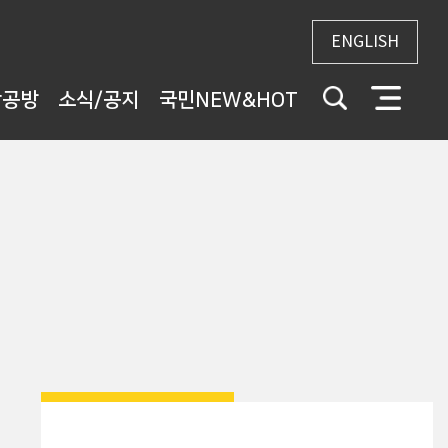
ENGLISH
상공방
소식/공지
국민NEW&HOT