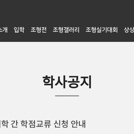
소개
입학
조형전
조형갤러리
조형실기대회
상
학사공지
대학 간 학점교류 신청 안내