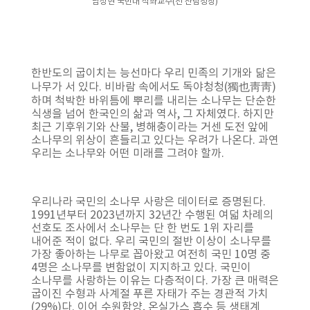
남성현 국민대 석좌교수(전 산림청장)
한반도의 굽이치는 능선마다 우리 민족의 기개와 닮은
나무가 서 있다. 비바람 속에서도 독야청청(獨也靑靑)
하며 척박한 바위틈에 뿌리를 내리는 소나무는 단순한
식생을 넘어 한국인의 삶과 역사, 그 자체였다. 하지만
최근 기후위기와 산불, 병해충이라는 거센 도전 앞에
소나무의 위상이 흔들리고 있다는 우려가 나온다. 과연
우리는 소나무와 어떤 미래를 그려야 할까.
우리나라 국민의 소나무 사랑은 데이터로 증명된다.
1991년부터 2023년까지 32년간 수행된 여덟 차례의
선호도 조사에서 소나무는 단 한 번도 1위 자리를
내어준 적이 없다. 우리 국민의 절반 이상이 소나무를
가장 좋아하는 나무로 꼽아왔고 여전히 국민 10명 중
4명은 소나무를 변함없이 지지하고 있다. 국민이
소나무를 사랑하는 이유는 다층적이다. 가장 큰 매력은
굽이진 수형과 사계절 푸른 자태가 주는 경관적 가치
(29%)다. 이어 수원함양, 온실가스 흡수 등 생태계