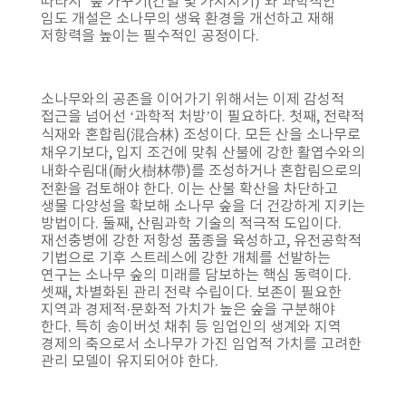
따라서 ‘숲 가꾸기(간벌 및 가지치기)’와 과학적인
임도 개설은 소나무의 생육 환경을 개선하고 재해
저항력을 높이는 필수적인 공정이다.
소나무와의 공존을 이어가기 위해서는 이제 감성적
접근을 넘어선 ‘과학적 처방’이 필요하다. 첫째, 전략적
식재와 혼합림(混合林) 조성이다. 모든 산을 소나무로
채우기보다, 입지 조건에 맞춰 산불에 강한 활엽수와의
내화수림대(耐火樹林帶)를 조성하거나 혼합림으로의
전환을 검토해야 한다. 이는 산불 확산을 차단하고
생물 다양성을 확보해 소나무 숲을 더 건강하게 지키는
방법이다. 둘째, 산림과학 기술의 적극적 도입이다.
재선충병에 강한 저항성 품종을 육성하고, 유전공학적
기법으로 기후 스트레스에 강한 개체를 선발하는
연구는 소나무 숲의 미래를 담보하는 핵심 동력이다.
셋째, 차별화된 관리 전략 수립이다. 보존이 필요한
지역과 경제적·문화적 가치가 높은 숲을 구분해야
한다. 특히 송이버섯 채취 등 임업인의 생계와 지역
경제의 축으로서 소나무가 가진 임업적 가치를 고려한
관리 모델이 유지되어야 한다.