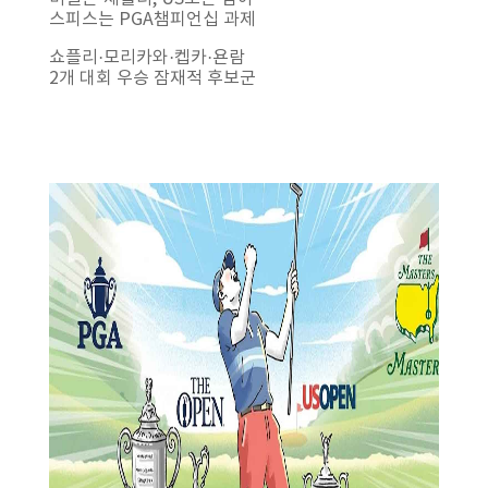
스피스는 PGA챔피언십 과제
쇼플리·모리카와·켑카·욘람
2개 대회 우승 잠재적 후보군