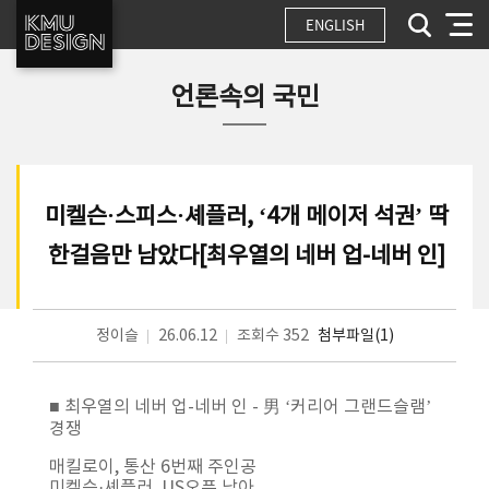
ENGLISH
언론속의 국민
미켈슨·스피스·셰플러, ‘4개 메이저 석권’ 딱
한걸음만 남았다[최우열의 네버 업-네버 인]
정이슬
26.06.12
조회수 352
첨부파일(1)
■ 최우열의 네버 업-네버 인 - 男 ‘커리어 그랜드슬램’
경쟁
매킬로이, 통산 6번째 주인공
미켈슨·셰플러, US오픈 남아