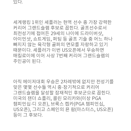
있다.
세계랭킹 1위인 셰플러는 현역 선수 중 가장 강력한
커리어 그랜드슬램 후보로 꼽힌다. 골프선수로서
최전성기에 접어든 29세의 나이에 드라이버샷,
아이언샷, 쇼트게임, 퍼팅 등 골프 기술 중 어느 하나
빠지지 않는 육각형 골퍼의 면모를 자랑하고 있기
때문이다. 셰플러가 이번 US오픈에서 우승하면
매킬로이에 이어 사상 7번째 커리어 그랜드슬램의
주인공이 된다.
아직 메이저대회 우승은 2차례밖에 없지만 전성기를
맞은 몇몇 선수들 역시 중·장기적으로 커리어
그랜드슬램을 달성할 잠재적인 후보군으로 꼽힌다.
미국의 잰더 쇼플리, 콜린 모리카와(이상 PGA
챔피언십·디 오픈), 브룩스 켑카(PGA 챔피언십,
US오픈), 그리고 스페인의 욘 람(마스터스, US오픈)
등이 그 후보다.