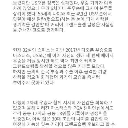
올랐지만 US오픈 정복은 실패했다. 우승 기회가 여러
차례 있었으나 무려 6차례나 준우승에 그치며 분루를
삼켜야 했다. 55세의 나이와 최근 4년간 US오픈에서
잇달아 예선 탈락(컷오프)하는 등 눈에 띄게 하락한
경기력을 감안할 때 커리어 그랜드슬램 달성은 사실상
물 건너간 것으로 평가된다.
현재 32살인 스피스는 지난 2017년 디오픈 우승으로
마스터스, US오픈에 이어 자신의 생애 세 번째 메이저
우승을 거둘 당시만 해도 역대 최연소 커리어
그랜드슬램을 달성할 것으로 많은 기대를 모았다.
하지만 불의의 손목 부상과 수술 이후 급격한 기량
하락을 겪으며 화려했던 과거의 모습을 좀처럼
보여주지 못하고 있다.
다행히 2차례 우승과 함께 서서히 자신감을 회복하고
있으며 올해 치러진 마스터스와 PGA 챔피언십에서도
각각 공동 12위와 공동 18위를 기록하며 경쟁력을
입증했다. 아직 젊은 30대 초반의 나이를 감안할 때
여전히 가능성 있는 커리어 그랜드슬램 후보라고 할 수