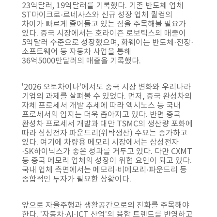
23억달러, 19억달러를 기록했다. 기존 반도체 업체
ST마이크로·르네사스와 신규 성장 업체 퀄컴의
차이가 빠르게 줄어들고 있는 점을 주목해볼 필요가
있다. 중국 시장에서는 호라이즌 로보틱스의 매출이
5억달러 수준으로 성장했으며, 화웨이는 반도체·전장·
소프트웨어 등 자동차 사업을 통해
36억5000만달러의 매출을 기록했다.
'2026 오토차이나'에서도 중국 시장 변화와 우리나라
기업의 과제를 살펴볼 수 있었다. 먼저, 중국 완성차의
자체 프로세서 개발 추세에 따라 엑시노스 등 국내
프로세서의 입지는 더욱 좁아지고 있다. 반면 중국
완성차 프로세서 개발과 대만 TSMC의 생산량 포화에
따라 삼성전자 파운드리(위탁생산) 수요는 증가하고
있다. 여기에 차량용 메모리 시장에서는 삼성전자
·SK하이닉스가 좋은 성과를 거두고 있다. 다만 CXMT
등 중국 메모리 업체의 성장이 위협 요인이 되고 있다.
국내 업체 측면에서는 메모리·비메모리·파운드리 등
종합적인 투자가 필요한 상황이다.
앞으로 자율주행과 생활공간으로의 진화를 주목해야
한다. '자동차·AI·ICT 산업'의 융합 트렌드를 반영하고